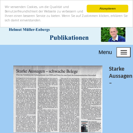
Wir verwenden Cookies, um die Qualität und
Akzeptieren
Benutzerfreundlichkeit der Webseite zu verbessern und
Ihnen einen besseren Service zu bieten. Wenn Sie auf Zustimmen klicken, erklären Sie
sich damit einverstanden.
Menu
Starke
Aussagen
–